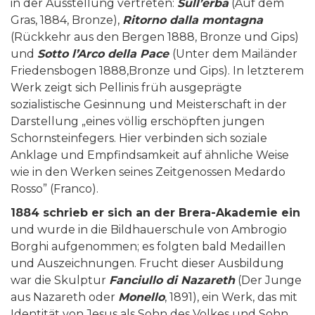
in der Ausstellung vertreten:
Sull’erba
(Auf dem
Gras, 1884, Bronze),
Ritorno dalla montagna
(Rückkehr aus den Bergen 1888, Bronze und Gips)
und
Sotto l’Arco della Pace
(Unter dem Mailänder
Friedensbogen 1888,Bronze und Gips). In letzterem
Werk zeigt sich Pellinis früh ausgeprägte
sozialistische Gesinnung und Meisterschaft in der
Darstellung „eines völlig erschöpften jungen
Schornsteinfegers. Hier verbinden sich soziale
Anklage und Empfindsamkeit auf ähnliche Weise
wie in den Werken seines Zeitgenossen Medardo
Rosso” (Franco).
1884 schrieb er sich an der Brera-Akademie ein
und wurde in die Bildhauerschule von Ambrogio
Borghi aufgenommen; es folgten bald Medaillen
und Auszeichnungen. Frucht dieser Ausbildung
war die Skulptur
Fanciullo di Nazareth
(Der Junge
aus Nazareth oder
Monello
, 1891), ein Werk, das mit
Identität von Jesus als Sohn des Volkes und Sohn