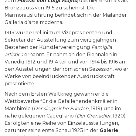
zum
Porträt von Luigi Majno
, das hier erstmals als
Bronzeguss von 1915 zu sehen ist. Die
Marmorausführung befindet sich in der Mailänder
Galleria d’arte moderna.
1913 wurde Pellini zum Vizepräsidenten und
Sekretär der Ausstellung zum vierzigjährigen
Bestehen der Künstlervereinigung
Famiglia
artistica
ernannt. Er nahm an den Biennalen in
Venedig 1912 und 1914 teil und von 1914 bis 1916 an
den Ausstellungen der römischen Sezession, wo er
Werke von beeindruckender Ausdruckskraft
präsentierte.
Nach dem Ersten Weltkrieg gewann er die
Wettbewerbe für die Gefallenendenkmäler in
Marchirolo (
Der
siegreiche Frieden
, 1919) und im
nahe gelegenen Cadegliano (
Der Grenadier
, 1920).
Es folgten eine Reihe von Einzelausstellungen,
darunter seine erste Schau 1923 in der
Galerie