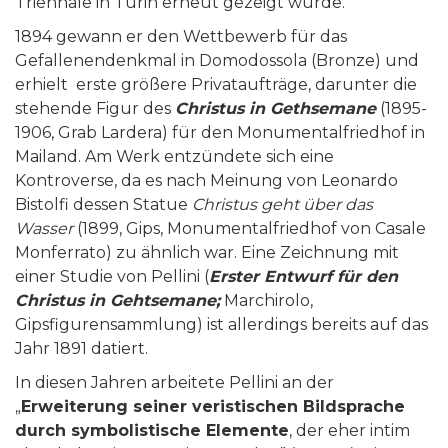
Triennale in Turin erneut gezeigt wurde.
1894 gewann er den Wettbewerb für das
Gefallenendenkmal in Domodossola (Bronze) und
erhielt erste größere Privataufträge, darunter die
stehende Figur des
Christus in Gethsemane
(1895-
1906, Grab Lardera) für den Monumentalfriedhof in
Mailand. Am Werk entzündete sich eine
Kontroverse, da es nach Meinung von Leonardo
Bistolfi dessen Statue
Christus geht
ü
ber das
Wasser
(1899, Gips, Monumentalfriedhof von Casale
Monferrato) zu ähnlich war. Eine Zeichnung mit
einer Studie von Pellini (
Erster Entwurf für den
Christus in Gehtsemane;
Marchirolo,
Gipsfigurensammlung) ist allerdings bereits auf das
Jahr 1891 datiert.
In diesen Jahren arbeitete Pellini an der
„
Erweiterung seiner veristischen Bildsprache
durch symbolistische Elemente
, der eher intim