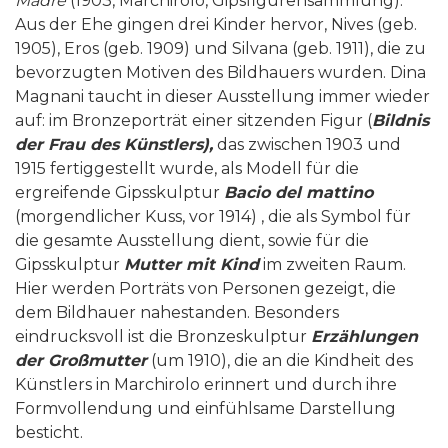
Madre
(1903, Marchirolo, Gipsfigurensammlung).
Aus der Ehe gingen drei Kinder hervor, Nives (geb.
1905), Eros (geb. 1909) und Silvana (geb. 1911), die zu
bevorzugten Motiven des Bildhauers wurden. Dina
Magnani taucht in dieser Ausstellung immer wieder
auf: im Bronzeporträt einer sitzenden Figur (
Bildnis
der Frau des K
ü
nstlers),
das zwischen 1903 und
1915 fertiggestellt wurde, als Modell für die
ergreifende Gipsskulptur
Bacio del mattino
(morgendlicher Kuss, vor 1914) , die als Symbol für
die gesamte Ausstellung dient, sowie für die
Gipsskulptur
Mutter mit Kind
im zweiten Raum.
Hier werden Porträts von Personen gezeigt, die
dem Bildhauer nahestanden. Besonders
eindrucksvoll ist die Bronzeskulptur
Erz
ä
hlungen
der Großmutter
(um 1910), die an die Kindheit des
Künstlers in Marchirolo erinnert und durch ihre
Formvollendung und einfühlsame Darstellung
besticht.