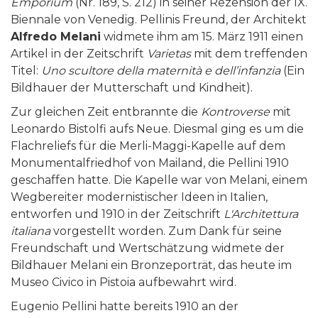
Emporium
(Nr. 189, S. 212) in seiner Rezension der IX.
Biennale von Venedig. Pellinis Freund, der Architekt
Alfredo Melani
widmete ihm am 15. März 1911 einen
Artikel in der Zeitschrift
Varietas
mit dem treffenden
Titel:
Uno scultore
della maternità e dell’infanzia
(Ein
Bildhauer der Mutterschaft und Kindheit).
Zur gleichen Zeit entbrannte die
Kontroverse
mit
Leonardo Bistolfi aufs Neue. Diesmal ging es um die
Flachreliefs für die Merli-Maggi-Kapelle auf dem
Monumentalfriedhof von Mailand, die Pellini 1910
geschaffen hatte. Die Kapelle war von Melani, einem
Wegbereiter modernistischer Ideen in Italien,
entworfen und 1910 in der Zeitschrift
L'Architettura
italiana
vorgestellt worden. Zum Dank für seine
Freundschaft und Wertschätzung widmete der
Bildhauer Melani ein Bronzeporträt, das heute im
Museo Civico in Pistoia aufbewahrt wird.
Eugenio Pellini hatte bereits 1910 an der