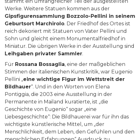
stammt ein umfangreicher Teil der ausgestellten
Werke. Weitere Statuen kommen aus der
Gipsfigurensammlung Bozzolo-Pellini in seinem
Geburtsort Marchirolo
. Der Friedhof des Ortes ist
reich dekoriert mit Statuen von Vater Pellini und
Sohn und gleicht einem Monumentalfriedhof in
Miniatur. Die übrigen Werke in der Ausstellung sind
Leihgaben privater Sammler
.
Für
Rossana Bossaglia
, eine der maßgeblichen
Stimmen der italienischen Kunstkritik, war Eugenio
Pellini „
eine wichtige Figur im Wettstreit der
Bildhauer
“. Und in den Worten von Elena
Pontiggia, die 2003 eine Ausstellung in der
Permanente in Mailand kuratierte, ist „die
Geschichte von Eugenio“ sogar „eine
Liebesgeschichte“: Die Bildhauerei war für ihn das
wichtigste künstlerische Mittel, um „der
Menschlichkeit, dem Leben, den Gefühlen und den
menschlichen Erfahrungen“ Ausdruck zu