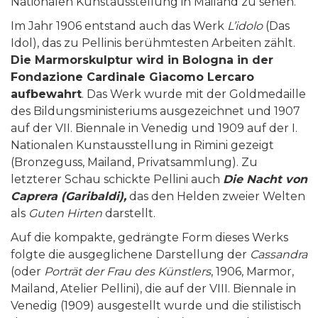
Nationalen Kunstausstellung in Mailand zu sehen.
Im Jahr 1906 entstand auch das Werk
L’idolo
(Das
Idol), das zu Pellinis berühmtesten Arbeiten zählt.
Die Marmorskulptur wird in Bologna in der
Fondazione Cardinale Giacomo Lercaro
aufbewahrt
. Das Werk wurde mit der Goldmedaille
des Bildungsministeriums ausgezeichnet und 1907
auf der VII. Biennale in Venedig und 1909 auf der I.
Nationalen Kunstausstellung in Rimini gezeigt
(Bronzeguss, Mailand, Privatsammlung). Zu
letzterer Schau schickte Pellini auch
Die Nacht von
Caprera (Garibaldi),
das den Helden zweier Welten
als
Guten Hirten
darstellt.
Auf die kompakte, gedrängte Form dieses Werks
folgte die ausgeglichene Darstellung der
Cassandra
(oder
Portr
ä
t der Frau des K
ü
nstlers
, 1906, Marmor,
Mailand, Atelier Pellini), die auf der VIII. Biennale in
Venedig (1909) ausgestellt wurde und die stilistisch