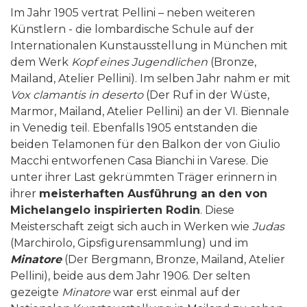
Im Jahr 1905 vertrat Pellini – neben weiteren
Künstlern - die lombardische Schule auf der
Internationalen Kunstausstellung in München mit
dem Werk
Kopf eines Jugendlichen
(Bronze,
Mailand, Atelier Pellini). Im selben Jahr nahm er mit
Vox clamantis in deserto
(Der Ruf in der Wüste,
Marmor, Mailand, Atelier Pellini) an der VI. Biennale
in Venedig teil. Ebenfalls 1905 entstanden die
beiden Telamonen für den Balkon der von Giulio
Macchi entworfenen Casa Bianchi in Varese. Die
unter ihrer Last gekrümmten Träger erinnern in
ihrer
meisterhaften Ausf
ü
hrung an den von
Michelangelo inspirierten Rodin
. Diese
Meisterschaft zeigt sich auch in Werken wie
Judas
(Marchirolo, Gipsfigurensammlung) und im
Minatore
(Der Bergmann, Bronze, Mailand, Atelier
Pellini), beide aus dem Jahr 1906. Der selten
gezeigte
Minatore
war erst einmal auf der