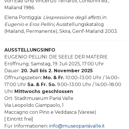
von Ead und Vincenzo Terraroli, Consonni ed.,
Mailand 1986.
Elena Pontiggia:
L’espressione degli affetti
, in
Eugenio e Eros Pellini
, Ausstellungskatalog
(Mailand, Permanente), Skira, Genf-Mailand 2003.
AUSSTELLUNGSINFO
EUGENIO PELLINI: DIE SEELE DER MATERIE
Eröffnung: Samstag, 19. Juli 2025, 17:00 Uhr
Dauer:
20. Juli bis 2. November 2025
Öffnungszeiten:
Mo. & Fr.
10:00–13:00 Uhr / 14:00–
17:00 Uhr
Sa. & Fr. So.
9:00–13:00 Uhr / 14:00–18:00
Uhr
Mittwochs geschlossen
Ort: Stadtmuseum Parisi Valle
Via Leopoldo Giampaolo, 1
Maccagno con Pino e Veddasca (Varese)
[ Eintritt frei]
Für Informationen:
info@museoparisivalle.it