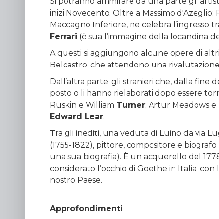
Si potranno ammirare da una parte gli artisti
inizi Novecento. Oltre a Massimo d'Azeglio:
Maccagno Inferiore, ne celebra l’ingresso t
Ferrari
(è sua l’immagine della locandina del
A questi si aggiungono alcune opere di altr
Belcastro, che attendono una rivalutazione
Dall’altra parte, gli stranieri che, dalla fin
posto o li hanno rielaborati dopo essere torn
Ruskin e William
Turner
; Artur Meadows e u
Edward Lear
.
Tra gli inediti, una veduta di Luino da via L
(1755-1822), pittore, compositore e biograf
una sua biografia). È un acquerello del 1778
considerato l’occhio di Goethe in Italia: con
nostro Paese.
Approfondimenti