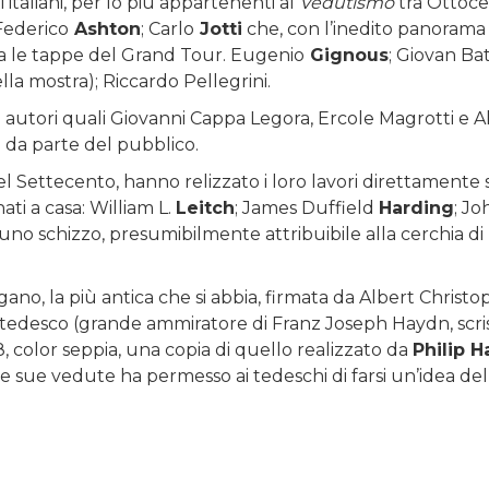
 italiani, per lo più appartenenti al
Vedutismo
tra Ottoce
 Federico
As
hton
; Carlo
Jotti
che, con l’inedito panorama 
ra le tappe del Grand Tour. Eugenio
Gignous
; Giovan Bat
la mostra); Riccardo Pellegrini.
i autori quali Giovanni Cappa Legora, Ercole Magrotti e A
 da parte del pubblico.
e del Settecento, hanno relizzato i loro lavori direttamente 
ati a casa: William L.
Leitch
; James Duffield
Harding
; Jo
no schizzo, presumibilmente attribuibile alla cerchia di
ugano, la più antica che si abbia, firmata da Albert Christo
o tedesco (grande ammiratore di Franz Joseph Haydn, scri
, color seppia, una copia di quello realizzato da
Philip H
 le sue vedute ha permesso ai tedeschi di farsi un’idea del