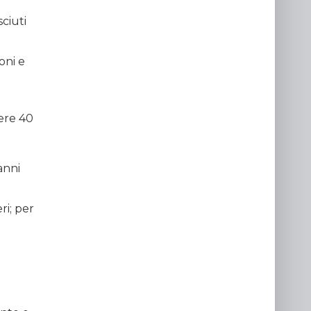
ciuti
oni e
cere 40
a
anni
ri; per