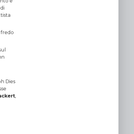
nto e
di
tista
lfredo
sul
hn
ph Dies
sse
ackert
,