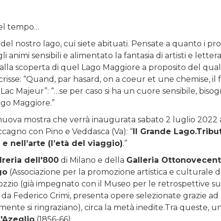
 nel tempo…
del nostro lago, cui siete abituati. Pensate a quanto i pr
 animi sensibili e alimentato la fantasia di artisti e lettera
r alla scoperta di quel Lago Maggiore a proposito del qual
scrisse: “Quand, par hasard, on a coeur et une chemise, il 
Lac Majeur”: “…se per caso si ha un cuore sensibile, biso
Lago Maggiore.”
 la nuova mostra che verrà inaugurata sabato 2 luglio 2022 
accagno con Pino e Veddasca (Va): “
Il Grande Lago.Tribut
 nell’arte (l’età del viaggio)
.”
reria dell'800
di Milano e della
Galleria Ottonovecen
go
(Associazione per la promozione artistica e culturale d
zzio (già impegnato con il Museo per le retrospettive su
ata da Federico Crimi, presenta opere selezionate grazie ad
amente si ringraziano), circa la metà inedite.Tra queste, u
'Azeglio
(1856-66).