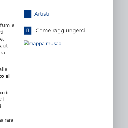
Artisti
ofumi e
Come raggiungerci
ti
e,
faut
gna
alle
o al
to
di
el
i
na rara