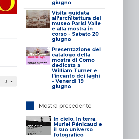
giugno
Visita guidata
all'architettura del
museo Parisi Valle
e alla mostra in
corso - Sabato 20
giugno
Presentazione del
catalogo della
mostra di Como
dedicata a
William Turner e
l'incanto dei laghi
- Venerdì 19
giugno
Mostra precedente
In cielo, in terra.
Muriel Pénicaud e
il suo universo
fotografico