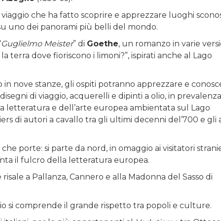
l viaggio che ha fatto scoprire e apprezzare luoghi sconos
ti su uno dei panorami più belli del mondo.
“
Guglielmo Meister
” di
Goethe
, un romanzo in varie versi
a terra dove fioriscono i limoni?”, ispirati anche al Lago
so in nove stanze, gli ospiti potranno apprezzare e conos
isegni di viaggio, acquerelli e dipinti a olio, in prevalenz
lla letteratura e dell’arte europea ambientata sul Lago
iers di autori a cavallo tra gli ultimi decenni del’700 e gli 
e porte: si parte da nord, in omaggio ai visitatori stranie
nta il fulcro della letteratura europea.
 risale a Pallanza, Cannero e alla Madonna del Sasso di
ggio si comprende il grande rispetto tra popoli e culture.