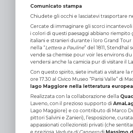
Comunicato stampa
Chiudete gli occhi e lasciatevi trasportare
Cercate di immaginare gli scorci incantevoli 
i colori di questi paesaggi abbiano riempito gli
italiani e stranieri durante i loro Grand Tou
nella “
Lettera a Pauline
” del 1811, Stendhal 
vende sa chemise pour voir les environs du 
vendersi anche la camicia pur di visitare il 
Con questo spirito, siete invitati a visitare
ore 17.30 al Civico Museo “Parisi Valle” di M
lago Maggiore nella letteratura europea e
Realizzata con la collaborazione della
Quad
Laveno, con il prezioso supporto di
AmaLa
Lago Maggiore) e co contributo di Marco Do
pittori Salvini e Zanieri), l’esposizione, cur
appassionati collezionisti privati (che sentit
e preziosa
Veduta di Cannero
di
Massimo d