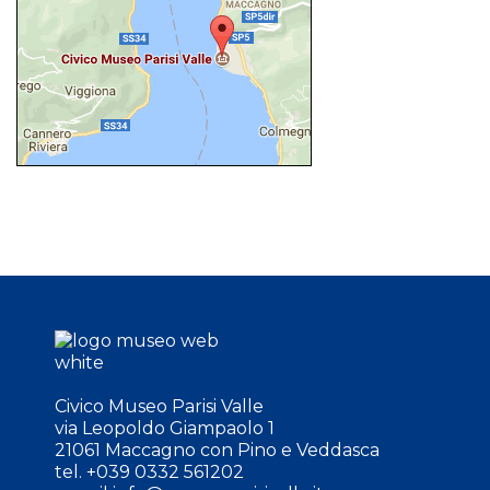
Civico Museo Parisi Valle
via Leopoldo Giampaolo 1
21061 Maccagno con Pino e Veddasca
tel. +039 0332 561202