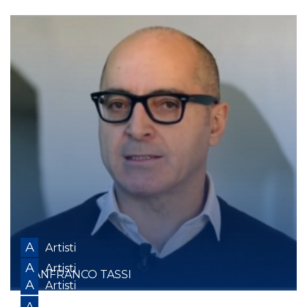
A
Artisti
A
Artisti
GIANFRANCO TASSI
A
Artisti
GIORGIO VICENTINI
A
A
Artisti
Artisti