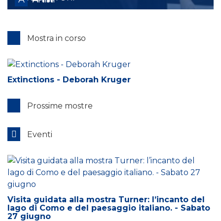
DIETRICH BICKLER
SANDRO BARDELLI
SIR JOHN DRAKE-MOORE
MASSIMO “ANTIME” PARIETTI
ANTONIO FRANZETTI
ANTONIO PIAZZA
FERDINANDO PAGANI
DANIELE GARZONIO
CHIARA RICARDI
MAURO BONAVENTURA
INNOCENTE SALVINI
GIUSEPPE VITTORIO PARISI
GIANNETTO BRAVI
DANILA DENTI
Mostra in corso
Extinctions - Deborah Kruger
Prossime mostre
Eventi
Visita guidata alla mostra Turner: l’incanto del
lago di Como e del paesaggio italiano. - Sabato
27 giugno