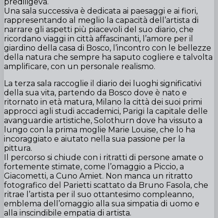
prediligeva.
Una sala successiva è dedicata ai paesaggi e ai fiori,
rappresentando al meglio la capacità dell’artista di
narrare gli aspetti più piacevoli del suo diario, che
ricordano viaggi in città affascinanti, l’amore per il
giardino della casa di Bosco, l’incontro con le bellezze
della natura che sempre ha saputo cogliere e talvolta
amplificare, con un personale realismo.
La terza sala raccoglie il diario dei luoghi significativi
della sua vita, partendo da Bosco dove è nato e
ritornato in età matura, Milano la città dei suoi primi
approcci agli studi accademici, Parigi la capitale delle
avanguardie artistiche, Solothurn dove ha vissuto a
lungo con la prima moglie Marie Louise, che lo ha
incoraggiato e aiutato nella sua passione per la
pittura.
Il percorso si chiude con i ritratti di persone amate o
fortemente stimate, come l’omaggio a Piccio, a
Giacometti, a Cuno Amiet. Non manca un ritratto
fotografico del Parietti scattato da Bruno Fasola, che
ritrae l’artista per il suo ottantesimo compleanno,
emblema dell’omaggio alla sua simpatia di uomo e
alla inscindibile empatia di artista.