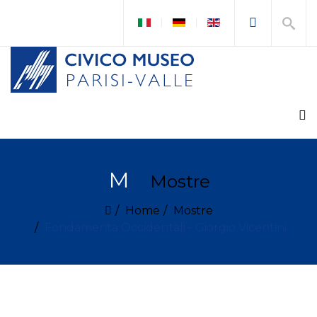
M
Mostre
Home
Mostre
Fondamenta Occidentali - Giorgio Vicentini