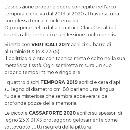
L’esposizione propone opere concepite nell’arco
temporale che va dal 2013 al 2020 attraverso una
complessa teoria di cicli tematici.
Ogni opera scelta dalla curatrice Clara Castaldo è
inserita all’interno di una riflessione molto precisa.
Si inizia con
VERTICALI 2017
acrilici su barre di
alluminio 8 X (4 X 223,5)
Il polittico dipinto con tecnica mista è colto nella sua
metafisica fissità. Ogni semiretta misura un suo
proprio tempo intimo e singolare.
I quattro dischi
TEMPORA 2019
acrilici e cera d’api
su legno di diametro cm. 80 parlano una lingua
fuida e misteriosa che sembra abbeverarsi da
profonde pozze della memoria.
Le piccole
CASSAFORTE 2020
acrilici su spessori di
legno 23 X 31 X5 proteggono gelosamente come
sottovuoto tutti i segreti della pittura.