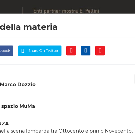
 della materia
cebook
Share On Twitter
, Marco Dozzio
o spazio MuMa
ANZA
nella scena lombarda tra Ottocento e primo Novecento,