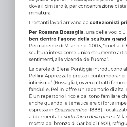
dove il cimitero è, per concentrazione di sta
miniatura.
I restanti lavori arrivano da
collezionisti pr
Per Rossana Bossaglia
, una delle voci più
ben dentro l’agone della scultura grand
Permanente di Milano nel 2003, “quella di Eu
scultura intesa come unico strumento artistic
sentimenti, alle vicende dell’uomo”.
Le parole di Elena Pontiggia introducono al
Pellini. Apprezzato presso i contemporanei p
intimismo” (Bossaglia), ovvero ritratti femmin
fanciulle, Pellini offre un repertorio di alta 
È un repertorio lirico e dal tono familiare che
anche quando la tematica era di forte impegn
espressa in
Spazzacamino
(1888), focalizzat
addormentato
sotto l’arco della pace
a Mila
mostra dal bronzo di Garibaldi (1901), raff