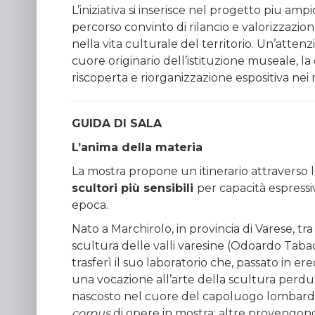
L’iniziativa si inserisce nel progetto piu a
percorso convinto di rilancio e valorizzazio
nella vita culturale del territorio. Un’attenz
cuore originario dell’istituzione museale, la
riscoperta e riorganizzazione espositiva nei 
GUIDA DI SALA
L’anima della materia
La mostra propone un itinerario attraverso l
scultori più sensibili
per capacità espressi
epoca.
Nato a Marchirolo, in provincia di Varese, tr
scultura delle valli varesine (Odoardo Tabac
trasferì il suo laboratorio che, passato in er
una vocazione all’arte della scultura perdu
nascosto nel cuore del capoluogo lombar
corpus
di opere in mostra; altre provengon