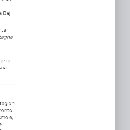
a Baj
ita
ntagna
genio
 sua
tagioni
fronto
smo e,
e