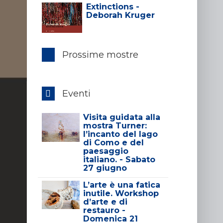
Extinctions -
Deborah Kruger
Prossime mostre
Eventi
Visita guidata alla
mostra Turner:
l’incanto del lago
di Como e del
paesaggio
italiano. - Sabato
27 giugno
L’arte è una fatica
inutile. Workshop
d’arte e di
restauro -
Domenica 21