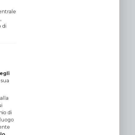
entrale
,
 di
egli
 sua
alla
ui
hio di
 luogo
tente
lo
,