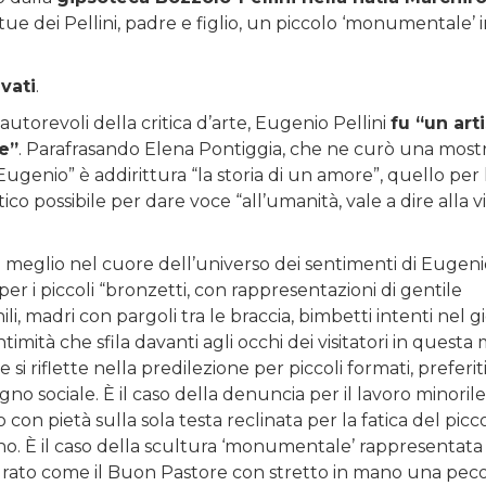
tue dei Pellini, padre e figlio, un piccolo ‘monumentale’ 
ivati
.
 autorevoli della critica d’arte, Eugenio Pellini
fu “un art
e”
. Parafrasando Elena Pontiggia, che ne curò una mostr
genio” è addirittura “la storia di un amore”, quello per 
o possibile per dare voce “all’umanità, vale a dire alla vit
 meglio nel cuore dell’universo dei sentimenti di Eugeni
er i piccoli “bronzetti, con rappresentazioni di gentile
ili, madri con pargoli tra le braccia, bimbetti intenti nel g
intimità che sfila davanti agli occhi dei visitatori in questa 
 si riflette nella predilezione per piccoli formati, preferit
o sociale. È il caso della denuncia per il lavoro minorile
o con pietà sulla sola testa reclinata per la fatica del picc
no. È il caso della scultura ‘monumentale’ rappresentata 
igurato come il Buon Pastore con stretto in mano una peco