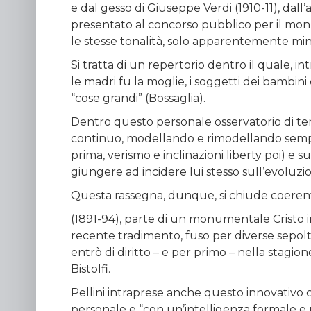
e dal gesso di Giuseppe Verdi (1910-11), dall
presentato al concorso pubblico per il monu
le stesse tonalità, solo apparentemente min
Si tratta di un repertorio dentro il quale, 
le madri fu la moglie, i soggetti dei bambini q
“cose grandi” (Bossaglia).
Dentro questo personale osservatorio di tem
continuo, modellando e rimodellando sempre
prima, verismo e inclinazioni liberty poi) e 
giungere ad incidere lui stesso sull’evoluzio
Questa rassegna, dunque, si chiude coeren
(1891-94), parte di un monumentale Cristo in 
recente tradimento, fuso per diverse sepoltu
entrò di diritto – e per primo – nella stagion
Bistolfi.
Pellini intraprese anche questo innovativo
personale e “con un’intelligenza formale e u