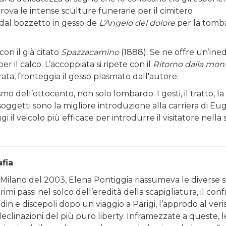
prova le intense sculture funerarie per il cimitero
dal bozzetto in gesso de
L’Angelo del dolore
per la tomb
con il già citato
Spazzacamino
(1888). Se ne offre un’ined
er il calco. L’accoppiata si ripete con il
Ritorno dalla mo
orata, fronteggia il gesso plasmato dall'autore.
ismo dell’ottocento, non solo lombardo. I gesti, il tratto, la
i soggetti sono la migliore introduzione alla carriera di Eu
gi il veicolo più efficace per introdurre il visitatore nella
afia
 Milano del 2003, Elena Pontiggia riassumeva le diverse s
primi passi nel solco dell’eredità della scapigliatura, il con
in e discepoli dopo un viaggio a Parigi, l’approdo al veri
declinazioni del più puro liberty. Inframezzate a queste, l