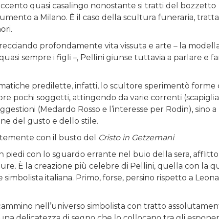
’accento quasi casalingo nonostante si tratti del bozzetto
mento a Milano. È il caso della scultura funeraria, tratt
ori.
intrecciando profondamente vita vissuta e arte – la modell
uasi sempre i figli –, Pellini giunse tuttavia a parlare e f
atiche predilette, infatti, lo scultore sperimentò forme 
 pochi soggetti, attingendo da varie correnti (scapigli
suggestioni (Medardo Rosso e l’interesse per Rodin), sino a
ne del gusto e dello stile.
temente con il busto del
Cristo in Getzemani
piedi con lo sguardo errante nel buio della sera, afflitto
re. È la creazione più celebre di Pellini, quella con la q
e simbolista italiana. Primo, forse, persino rispetto a Leon
 cammino nell’universo simbolista con tratto assolutamen
na delicatezza di segno che lo collocano tra gli esponent