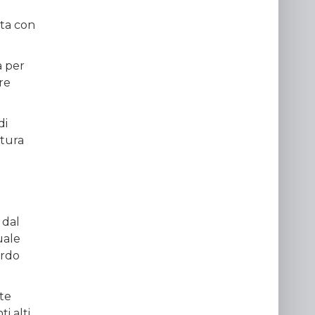
ata con
a per
are
di
atura
 dal
uale
ardo
te
i alti