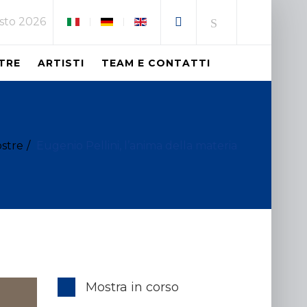
sto 2026
TRE
ARTISTI
TEAM E CONTATTI
stre
Eugenio Pellini, l’anima della materia
Mostra in corso