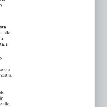
in
ista
a alla
la
a, ai
o
ioco e
mostra.
i
olo
in
rella,