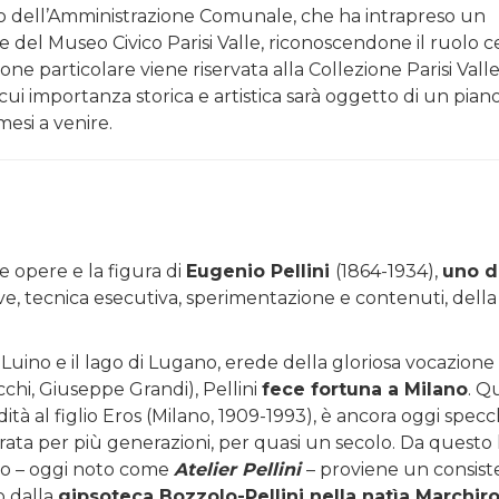
mpio dell’Amministrazione Comunale, che ha intrapreso un
ne del Museo Civico Parisi Valle, riconoscendone il ruolo c
ione particolare viene riservata alla Collezione Parisi Valle
 cui importanza storica e artistica sarà oggetto di un piano
mesi a venire.
e opere e la figura di
Eugenio Pellini
(1864-1934),
uno d
ve, tecnica esecutiva, sperimentazione e contenuti, della
a Luino e il lago di Lugano, erede della gloriosa vocazione 
chi, Giuseppe Grandi), Pellini
fece fortuna a Milano
. Q
edità al figlio Eros (Milano, 1909-1993), è ancora oggi specc
rata per più generazioni, per quasi un secolo. Da questo
do – oggi noto come
Atelier Pellini
– proviene un consis
o dalla
gipsoteca Bozzolo-Pellini nella natìa Marchiro