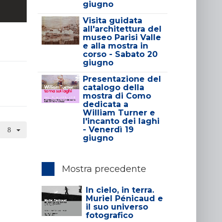
giugno
Visita guidata
all'architettura del
museo Parisi Valle
e alla mostra in
corso - Sabato 20
giugno
Presentazione del
catalogo della
mostra di Como
dedicata a
William Turner e
l'incanto dei laghi
- Venerdì 19
giugno
Mostra precedente
In cielo, in terra.
Muriel Pénicaud e
il suo universo
fotografico