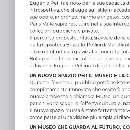
Eugenio Pellini è noto per la sua capacità di
introspettiva, che sfugge agli stilemi accad
sue opere, in bronzo, marmo e in gesso, costi
Parisi Valle saprà restituire nella sua intere
collezioni pubbliche e private.
Il percorso proposto, infatti, si avvale della d
dalla Gipsoteca Bozzolo-Pellini di Marchiro
oltre i confini locali grazie alla concreta 
Bologna, nelle cui raccolte di arte antica,
di lavori di Eugenio Pellini al di fuori della 
UN NUOVO SPAZIO PER IL MUSEO E LA 
Durante l’evento, il pubblico potrà assiste
completamente rinnovato che ospiterà anche u
nuovo ambiente si chiamerà MuMa, un punto 
per chi vorrà scoprire l’offerta culturale, 
Il nuovo spazio MuMa è stato fortemente vo
come parte di una visione piu ampia di rilan
UN MUSEO CHE GUARDA AL FUTURO, CON