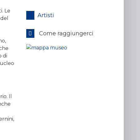
i. Le
Artisti
 del
Come raggiungerci
no,
nche
 di
nucleo
o. Il
anche
rnini,