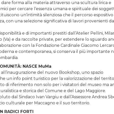
 dare forma alla materia attraverso una scultura lirica e
emici per cercare l’essenza umana e spirituale dei soggett
tuiscono un’intimità silenziosa che il percorso espositivo
zza, con una selezione significativa di lavori provenienti da
isponibilità e di importanti prestiti dall’Atelier Pellini, Mila
lo (Va) e da raccolte private, per estendere lo sguardo a
collaborazione con la Fondazione Cardinale Giacomo Lercaro
 moderna e contemporanea, si conserva il più importante 
Lombardia.
COMUNITÀ: NASCE MuMa
re all’inaugurazione del nuovo Bookshop, uno spazio
n info point turistico per la valorizzazione del territori
di riferimento non solo per i visitatori del museo ma 
naturalistica e storica del Comune e del Lago Maggiore.
luto dal Sindaco Ivan Vargiu e dall’Assessore Andrea Sbe
cio culturale per Maccagno e il suo territorio.
 RADICI FORTI